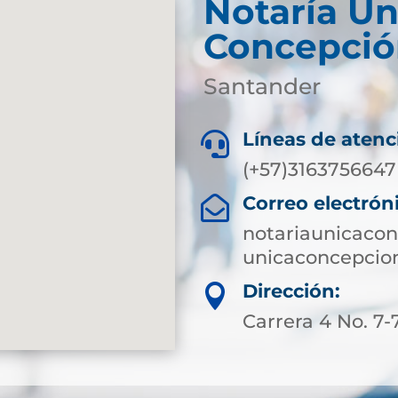
Notaría Ún
Concepció
Santander
Líneas de atenc

(+57)3163756647
Correo electrón

notariaunicaco
unicaconcepcio
Dirección:

Carrera 4 No. 7-