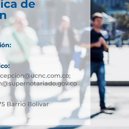
ica de
n
ión:
ico:
ncepcion@ucnc.com.co;
n@supernotariado.gov.co
75 Barrio Bolívar