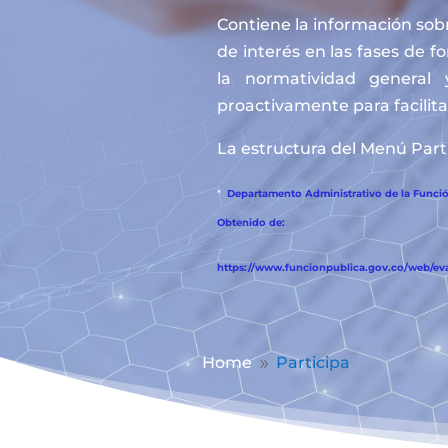
Contiene la información sobr
de interés en las fases de f
la normatividad general 
proactivamente para facilitar
La estructura del Menú Parti
*
Departamento Administrativo de la Función
Obtenido de:
https://www.funcionpublica.gov.co/web/eva/
Home
Participa
9