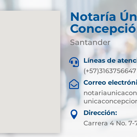
Notaría Ún
Concepció
Santander
Líneas de atenc

(+57)3163756647
Correo electrón

notariaunicaco
unicaconcepcio
Dirección:

Carrera 4 No. 7-