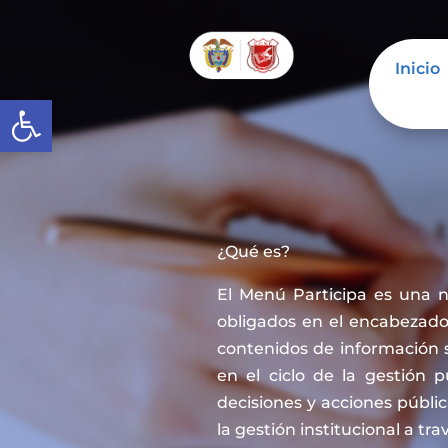
Inicio
Abrir barra de herramientas
¿Qué es?
El Menú Participa es una 
obligados en el encabezado 
contenidos de información 
en el ciclo de la gestión 
decisiones y acciones públi
la gestión institucional a tra