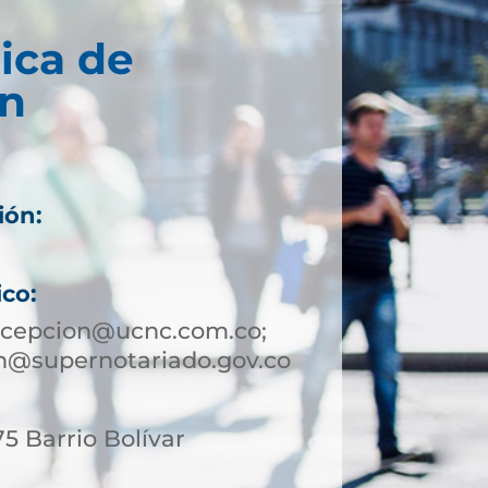
ica de
n
ión:
ico:
ncepcion@ucnc.com.co;
n@supernotariado.gov.co
75 Barrio Bolívar