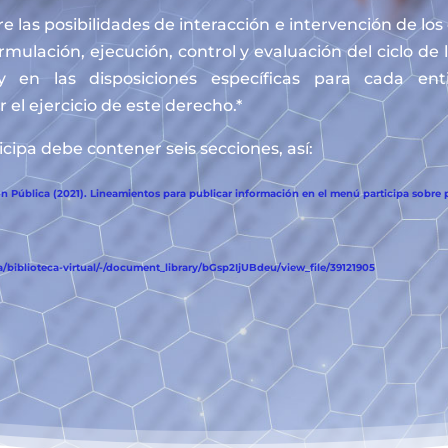
e las posibilidades de interacción e intervención de lo
ormulación, ejecución, control y evaluación del ciclo de 
y en las disposiciones específicas para cada en
 el ejercicio de este derecho.*
cipa debe contener seis secciones, así:
 Pública (2021). Lineamientos para publicar información en el menú participa sobre p
biblioteca-virtual/-/document_library/bGsp2IjUBdeu/view_file/39121905