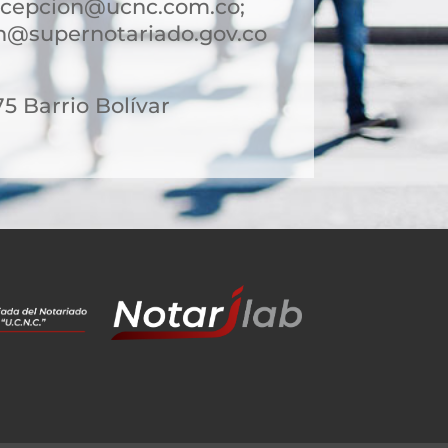
ncepcion@ucnc.com.co;
n@supernotariado.gov.co
75 Barrio Bolívar