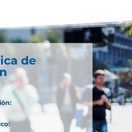
ica de
n
ión:
ico: