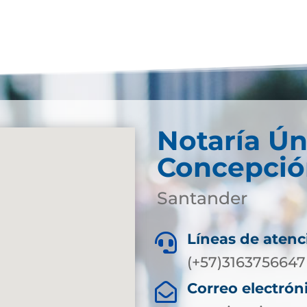
Notaría Ún
Concepció
Santander
Líneas de atenc

(+57)3163756647
Correo electrón
