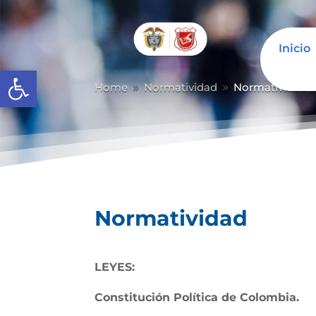
Inicio
Abrir barra de herramientas
Home
Normatividad
Normatividad
9
9
Normatividad
LEYES:
Constitución Política de Colombia.