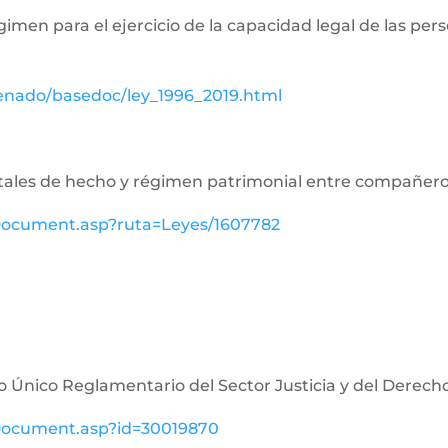
égimen para el ejercicio de la capacidad legal de las p
senado/basedoc/ley_1996_2019.html
aritales de hecho y régimen patrimonial entre compañe
ewDocument.asp?ruta=Leyes/1607782
o Único Reglamentario del Sector Justicia y del Derech
ewDocument.asp?id=30019870