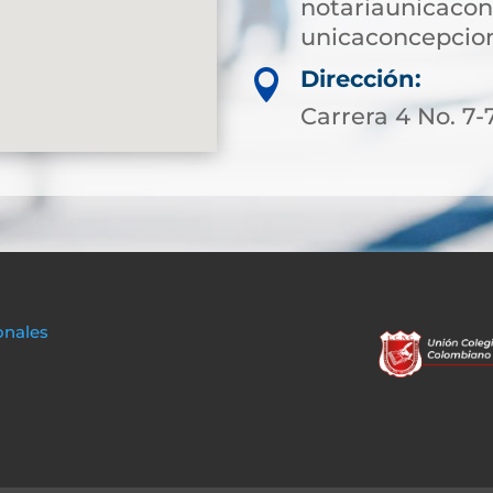
notariaunicaco
unicaconcepcio
Dirección:

Carrera 4 No. 7-
onales