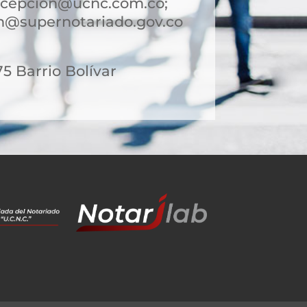
ncepcion@ucnc.com.co;
n@supernotariado.gov.co
75 Barrio Bolívar