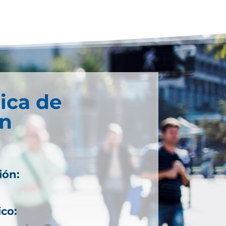
ica de
n
ión:
ico: