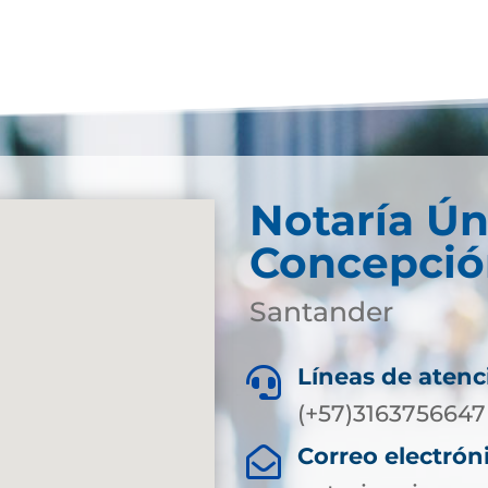
Notaría Ún
Concepció
Santander
Líneas de atenc

(+57)3163756647
Correo electrón
