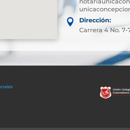
notariaunicaco
unicaconcepcio
Dirección:

Carrera 4 No. 7-
onales