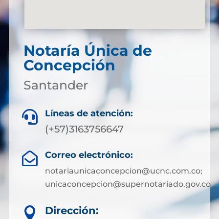
Notaría Única de
Concepción
Santander
Líneas de atención:

(+57)3163756647
Correo electrónico:

notariaunicaconcepcion@ucnc.com.co;
unicaconcepcion@supernotariado.gov.co
Dirección:
