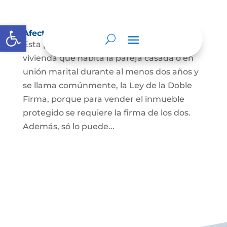
Abrir barra de herramientas
Afectación a Vivienda familiar
Esta protección la ordena la ley sobre la
vivienda que habita la pareja casada o en
unión marital durante al menos dos años y
se llama comúnmente, la Ley de la Doble
Firma, porque para vender el inmueble
protegido se requiere la firma de los dos.
Además, só lo puede...