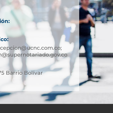
ión:
ico:
ncepcion@ucnc.com.co;
n@supernotariado.gov.co
75 Barrio Bolívar