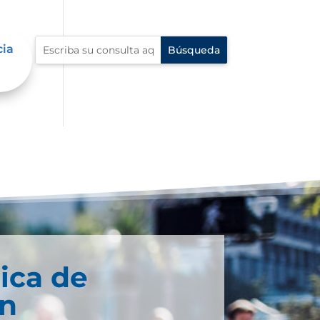
cia
ica de
n