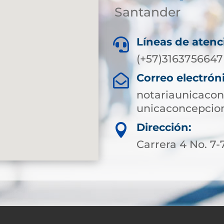
Santander
Líneas de atenc

(+57)3163756647
Correo electrón

notariaunicaco
unicaconcepcio
Dirección:

Carrera 4 No. 7-