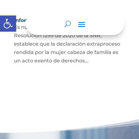
Abrir barra de herramientas
Información para Mujeres.
Es nuestro deber informar que La
Resolución 1299 de 2020 de la SNR,
establece que la declaración extraproceso
rendida por la mujer cabeza de familia es
un acto exento de derechos...