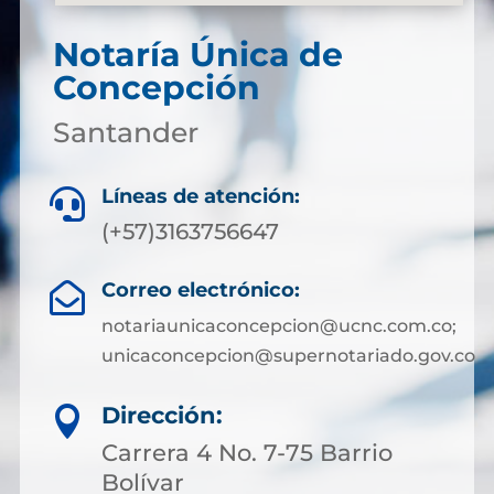
Notaría Única de
Concepción
Santander
Líneas de atención:

(+57)3163756647
Correo electrónico:

notariaunicaconcepcion@ucnc.com.co;
unicaconcepcion@supernotariado.gov.co
Dirección:

Carrera 4 No. 7-75 Barrio
Bolívar