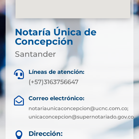
Notaría Única de
Concepción
Santander
Líneas de atención:

(+57)3163756647
Correo electrónico:

notariaunicaconcepcion@ucnc.com.co;
unicaconcepcion@supernotariado.gov.co
Dirección:
