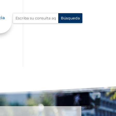
cia
dad