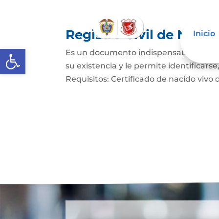
Registro Civil de Naci
Inicio
Abrir barra de herramientas
Es un documento indispensable mediant
su existencia y le permite identificars
Requisitos: Certificado de nacido vivo d