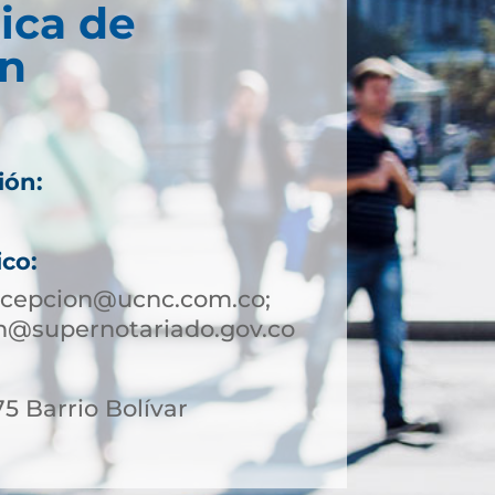
ica de
n
ión:
ico:
ncepcion@ucnc.com.co;
n@supernotariado.gov.co
75 Barrio Bolívar