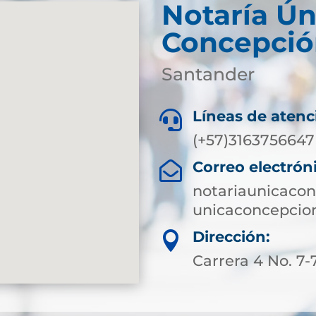
Notaría Ún
Concepció
Santander
Líneas de atenc

(+57)3163756647
Correo electrón

notariaunicaco
unicaconcepcio
Dirección:

Carrera 4 No. 7-