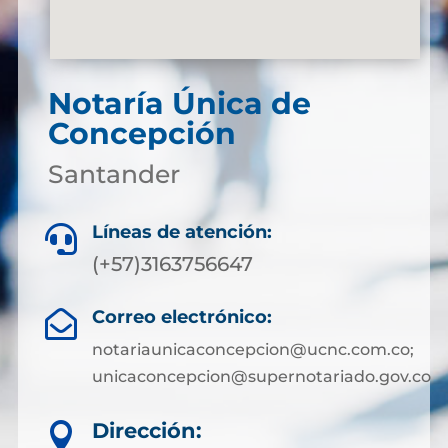
Notaría Única de
Concepción
Santander
Líneas de atención:

(+57)3163756647
Correo electrónico:

notariaunicaconcepcion@ucnc.com.co;
unicaconcepcion@supernotariado.gov.co
Dirección:
