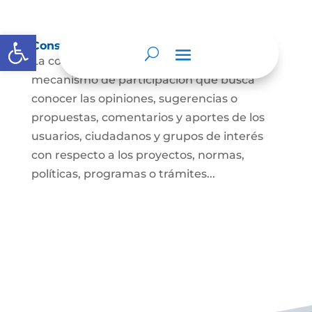
Abrir barra de herramientas
Consulta ciudadana
La consulta a la ciudadanía es un
mecanismo de participación que busca
conocer las opiniones, sugerencias o
propuestas, comentarios y aportes de los
usuarios, ciudadanos y grupos de interés
con respecto a los proyectos, normas,
políticas, programas o trámites...